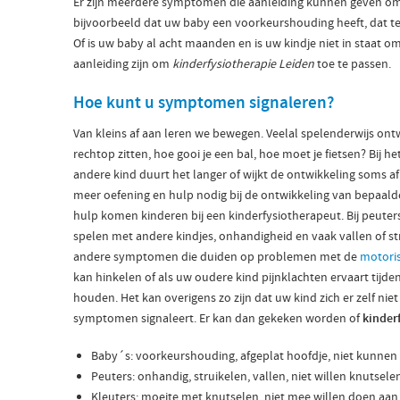
Er zijn meerdere symptomen die aanleiding kunnen geven om v
bijvoorbeeld dat uw baby een voorkeurshouding heeft, dat te
Of is uw baby al acht maanden en is uw kindje niet in staat
aanleiding zijn om
kinderfysiotherapie Leiden
toe te passen.
Hoe kunt u symptomen signaleren?
Van kleins af aan leren we bewegen. Veelal spelenderwijs ontw
rechtop zitten, hoe gooi je een bal, hoe moet je fietsen? Bij het
andere kind duurt het langer of wijkt de ontwikkeling soms af
meer oefening en hulp nodig bij de ontwikkeling van bepaal
hulp komen kinderen bij een kinderfysiotherapeut. Bij peute
spelen met andere kindjes, onhandigheid en vaak vallen of strui
andere symptomen die duiden op problemen met de
motori
kan hinkelen of als uw oudere kind pijnklachten ervaart tijde
houden. Het kan overigens zo zijn dat uw kind zich er zelf nie
symptomen signaleert. Er kan dan gekeken worden of
kinder
Baby´s: voorkeurshouding, afgeplat hoofdje, niet kunnen
Peuters: onhandig, struikelen, vallen, niet willen knutsele
Kleuters: moeite met knutselen, niet mee willen doen aan 