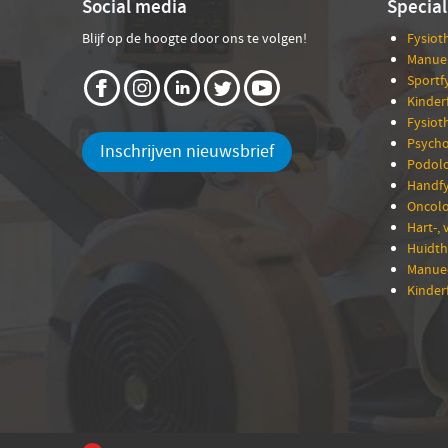
Social media
Special
Blijf op de hoogte door ons te volgen!
Fysiot
Manuel
Sportf
Kinder
Fysiot
Psycho
Inschrijven nieuwsbrief
Podolo
Handfy
Oncolo
Hart-, 
Huidth
Manuee
Kinder