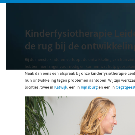
Kinderfysiotherapie Leide
de rug bij de ontwikkeli
Bij de meeste kinderen verloopt de ontwikkeling van hun zin
hebben hier langer voor nodig en kunnen wat hulp gebruiken. M
Maak dan eens een afspraak bij onze
kinderfysiotherapie Lei
hun ontwikkeling tegen problemen aanlopen. Wij zijn werkza
locaties: twee in
Katwijk
, een in
Rijnsburg
en een in
Oegstgees