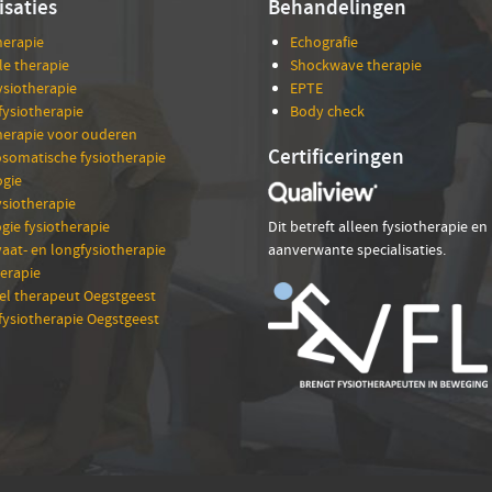
isaties
Behandelingen
herapie
Echografie
e therapie
Shockwave therapie
ysiotherapie
EPTE
fysiotherapie
Body check
herapie voor ouderen
Certificeringen
somatische fysiotherapie
gie
siotherapie
gie fysiotherapie
Dit betreft alleen fysiotherapie en
vaat- en longfysiotherapie
aanverwante specialisaties.
erapie
l therapeut Oegstgeest
fysiotherapie Oegstgeest