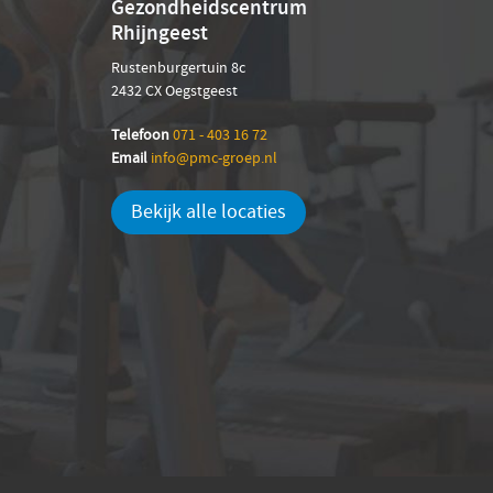
Gezondheidscentrum
Rhijngeest
Rustenburgertuin 8c
2432 CX Oegstgeest
Telefoon
071 - 403 16 72
Email
info@pmc-groep.nl
Bekijk alle locaties