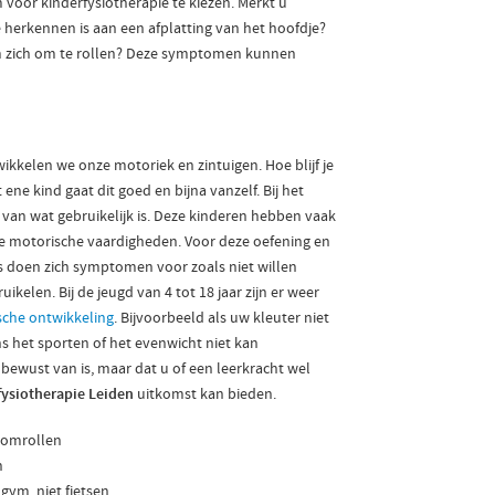
oor kinderfysiotherapie te kiezen. Merkt u
 herkennen is aan een afplatting van het hoofdje?
 om zich om te rollen? Deze symptomen kunnen
ikkelen we onze motoriek en zintuigen. Hoe blijf je
 ene kind gaat dit goed en bijna vanzelf. Bij het
 van wat gebruikelijk is. Deze kinderen hebben vaak
de motorische vaardigheden. Voor deze oefening en
rs doen zich symptomen voor zoals niet willen
kelen. Bij de jeugd van 4 tot 18 jaar zijn er weer
sche ontwikkeling
. Bijvoorbeeld als uw kleuter niet
ns het sporten of het evenwicht niet kan
t bewust van is, maar dat u of een leerkracht wel
fysiotherapie Leiden
uitkomst kan bieden.
 omrollen
n
gym, niet fietsen