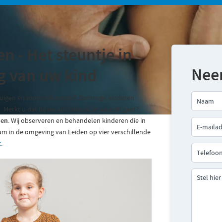
n - Het steuntje in
Nee
ng van uw kind
tuigen en motoriek vanzelf. Sommige kinderen
erkt u dat bij uw kind niet alles vanzelf gaat?
den
. Wij observeren en behandelen kinderen die in
am in de omgeving van Leiden op vier verschillende
t
.