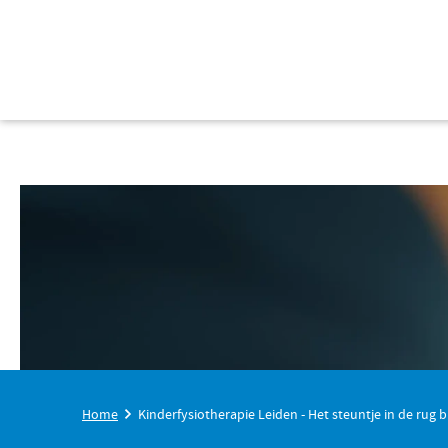
Home
Kinderfysiotherapie Leiden - Het steuntje in de rug 