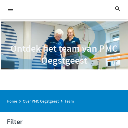
Ontdek het team van PMC
Oegstgeest
Home
Over PMC Oegstgeest
Team
Filter