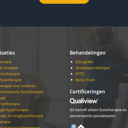
isaties
Behandelingen
herapie
Echografie
e therapie
Shockwave therapie
ysiotherapie
EPTE
fysiotherapie
Body check
herapie voor ouderen
Certificeringen
somatische fysiotherapie
gie
siotherapie
gie fysiotherapie
Dit betreft alleen fysiotherapie en
vaat- en longfysiotherapie
aanverwante specialisaties.
erapie
l therapeut Oegstgeest