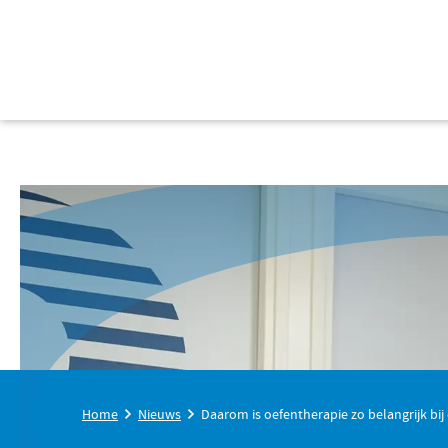
Home
Nieuws
Daarom is oefentherapie zo belangrijk bi