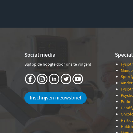
Social media
Special
Blijf op de hoogte door ons te volgen!
Fysiot
Manuel
Sportf
Kinder
Fysiot
Psycho
Inschrijven nieuwsbrief
Podolo
Handfy
Oncolo
Hart-, 
Huidth
Manuee