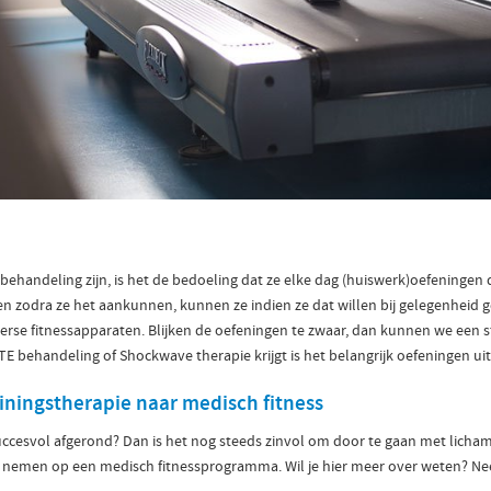
n behandeling zijn, is het de bedoeling dat ze elke dag (huiswerk)oefeninge
 en zodra ze het aankunnen, kunnen ze indien ze dat willen bij gelegenhei
iverse fitnessapparaten. Blijken de oefeningen te zwaar, dan kunnen we een s
PTE behandeling of Shockwave therapie krijgt is het belangrijk oefeningen uit
iningstherapie naar medisch fitness
uccesvol afgerond? Dan is het nog steeds zinvol om door te gaan met lichame
nemen op een medisch fitnessprogramma. Wil je hier meer over weten? Ne