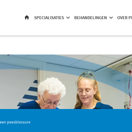
SPECIALISATIES
BEHANDELINGEN
OVER P
HOME
j een peesblessure