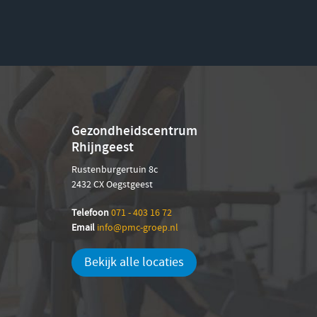
Gezondheidscentrum
Rhijngeest
Rustenburgertuin 8c
2432 CX Oegstgeest
Telefoon
071 - 403 16 72
Email
info@pmc-groep.nl
Bekijk alle locaties