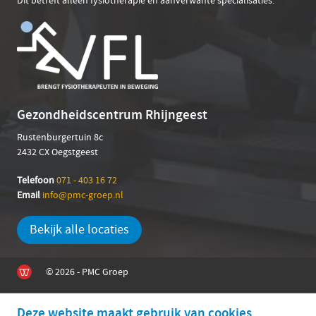
Dit betreft alleen fysiotherapie en aanverwante specialisaties.
Gezondheidscentrum Rhijngeest
Rustenburgertuin 8c
2432 CX Oegstgeest
Telefoon
071 - 403 16 72
Email
info@pmc-groep.nl
Bekijk alle locaties
© 2026 - PMC Groep
Deze website maakt gebruik van cookies