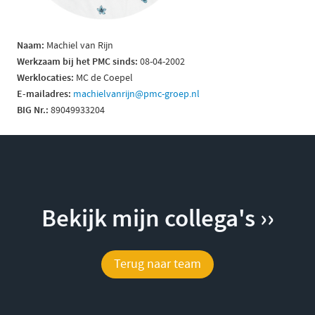
Naam:
Machiel van Rijn
Werkzaam bij het PMC sinds:
08-04-2002
Werklocaties:
MC de Coepel
E-mailadres:
machielvanrijn@pmc-groep.nl
B
IG Nr.:
89049933204
Bekijk mijn collega's ››
Terug naar team