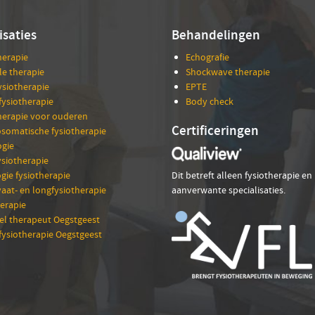
isaties
Behandelingen
herapie
Echografie
e therapie
Shockwave therapie
ysiotherapie
EPTE
fysiotherapie
Body check
herapie voor ouderen
Certificeringen
somatische fysiotherapie
gie
siotherapie
gie fysiotherapie
Dit betreft alleen fysiotherapie en
vaat- en longfysiotherapie
aanverwante specialisaties.
erapie
l therapeut Oegstgeest
fysiotherapie Oegstgeest