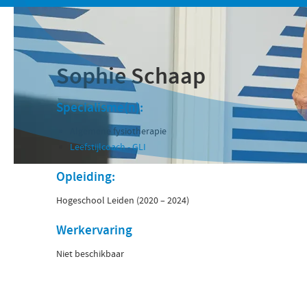
Sophie Schaap
Specialisme(n):
Algemene fysiotherapie
Leefstijlcoach - GLI
Opleiding:
Hogeschool Leiden (2020 – 2024)
Werkervaring
Niet beschikbaar