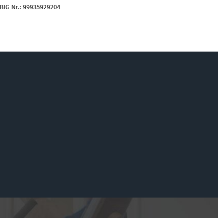
B
IG Nr.: 99935929204