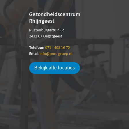
Gezondheidscentrum
Rhijngeest
Rustenburgertuin 8c
2432 CX Oegstgeest
Telefoon
071 - 403 16 72
Email
info@pmc-groep.nl
Bekijk alle locaties