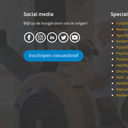
Social media
Special
Blijf op de hoogte door ons te volgen!
Fysiot
Manuel
Sportf
Kinder
Fysiot
Psycho
Inschrijven nieuwsbrief
Podolo
Handfy
Oncolo
Hart-, 
Huidth
Manuee
Kinder